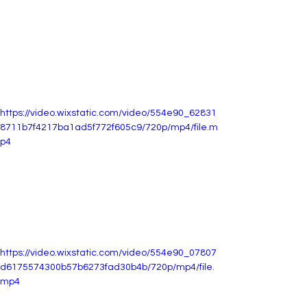
https://video.wixstatic.com/video/554e90_62831
8711b7f4217ba1ad5f772f605c9/720p/mp4/file.m
p4
https://video.wixstatic.com/video/554e90_07807
d6175574300b57b6273fad30b4b/720p/mp4/file.
mp4