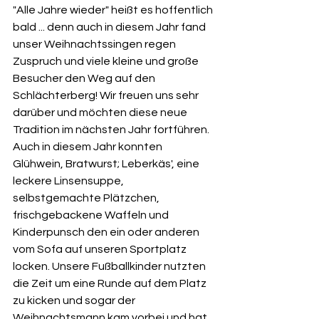
"Alle Jahre wieder" heißt es hoffentlich 
bald ... denn auch in diesem Jahr fand 
unser Weihnachtssingen regen 
Zuspruch und viele kleine und große 
Besucher den Weg auf den 
Schlächterberg! Wir freuen uns sehr 
darüber und möchten diese neue 
Tradition im nächsten Jahr fortführen.
Auch in diesem Jahr konnten 
Glühwein, Bratwurst; Leberkäs', eine 
leckere Linsensuppe, 
selbstgemachte Plätzchen, 
frischgebackene Waffeln und 
Kinderpunsch den ein oder anderen 
vom Sofa auf unseren Sportplatz 
locken. Unsere Fußballkinder nutzten 
die Zeit um eine Runde auf dem Platz 
zu kicken und sogar der 
Weihnachtsmann kam vorbei und hat 