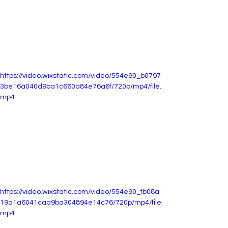
https://video.wixstatic.com/video/554e90_b0797
3be16a040d9ba1c660a84e76a6f/720p/mp4/file.
mp4
https://video.wixstatic.com/video/554e90_fb08a
19a1a6041caa9ba304894e14c76/720p/mp4/file.
mp4