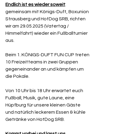
Endlich ist es wieder soweit
: 
gemeinsam mit Königs-Duft, Boxunion 
Strausberg und HotDog SRB, richten 
wir am 29.05.2025 (Vatertag / 
Himmelfahrt) wieder ein Fußballturnier 
aus.
Beim 1. KÖNIGS-DUFT FUN CUP treten 
10 Freizeitteams in zwei Gruppen 
gegeneinander an und kämpfen um 
die Pokale.
Von 10 Uhr bis 18 Uhr erwartet euch 
Fußball, Musik, gute Laune, eine 
Hüpfburg für unsere kleinen Gäste 
und natürlich leckerem Essen & kühle 
Getränke von HotDog SRB. 
Kommt vorbei und lasst uns 