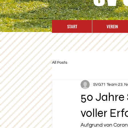
START
VEREIN
All Posts
SVG71 Team
23. N
50 Jahre 
voller Erf
Aufgrund von Corona