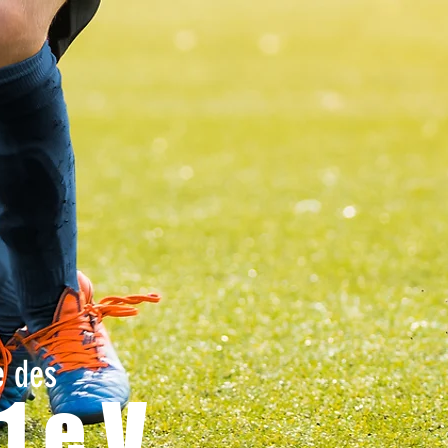
e des
1 e.V.