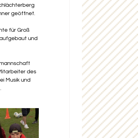
chlächterberg 
hner geöffnet. 
te für Groß 
 aufgebaut und 
smannschaft 
Mitarbeiter des 
ei Musik und 
.