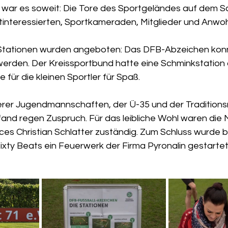
0 war es soweit: Die Tore des Sportgeländes auf dem S
rtinteressierten, Sportkameraden, Mitglieder und Anwo
 Stationen wurden angeboten: Das DFB-Abzeichen konn
werden. Der Kreissportbund hatte eine Schminkstation
 für die kleinen Sportler für Spaß. 
serer Jugendmannschaften, der Ü-35 und der Tradition
 fand regen Zuspruch. Für das leibliche Wohl waren die 
ces Christian Schlatter zuständig. Zum Schluss wurde b
ixty Beats ein Feuerwerk der Firma Pyronalin gestartet